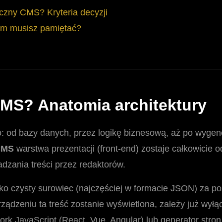
yczny CMS? Kryteria decyzji
m musisz pamiętać?
CMS? Anatomia architektury
: od bazy danych, przez logikę biznesową, aż po wyge
CMS
warstwa prezentacji (front-end) zostaje całkowicie 
zania treści przez redaktorów.
ako czysty surowiec (najczęściej w formacie JSON) za p
 urządzeniu ta treść zostanie wyświetlona, zależy już wy
 JavaScript (React, Vue, Angular) lub generator stron s