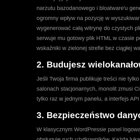
narzutu bazodanowego i bloatware'u gene
ogromny wpływ na pozycję w wyszukiwar
wygenerować całą witrynę do czystych pl
serwuje mu gotowy plik HTML w czasie po
wskaźniki w zielonej strefie bez ciągłej
2. Budujesz wielokanał
Jeśli Twoja firma publikuje treści nie ty
salonach stacjonarnych, monolit zmusi C
tylko raz w jednym panelu, a interfejs AP
3. Bezpieczeństwo danyc
W klasycznym WordPressie panel logowa
obsługuje ruch użytkowników. Każda luka 