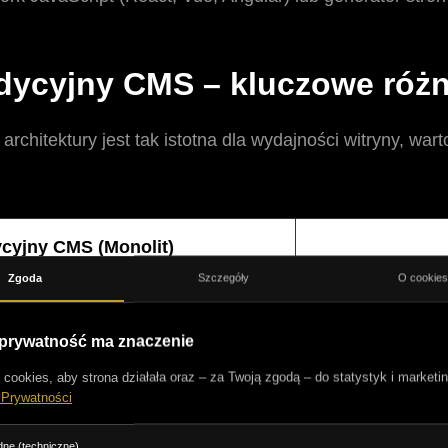
dycyjny CMS – kluczowe różn
architektury jest tak istotna dla wydajności witryny, wa
cyjny CMS (Monolit)
Zgoda
Szczegóły
O cookie
 silnikiem CMS (szablony PHP,
Całkowita dowolnoś
 prywatność ma znaczenie
ookies, aby strona działała oraz – za Twoją zgodą – do statystyk i marketin
do bazy danych, wtyczek i
Błyskawiczna. Fr
 Prywatności
n the fly".
statyczny plik z s
ne (techniczne)