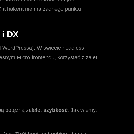
 Dla hakera nie ma żadnego punktu
 i DX
I WordPressa). W świecie headless
esnym Micro-frontendu, korzystać z zalet
bą potężną zaletę:
szybkość
. Jak wiemy,