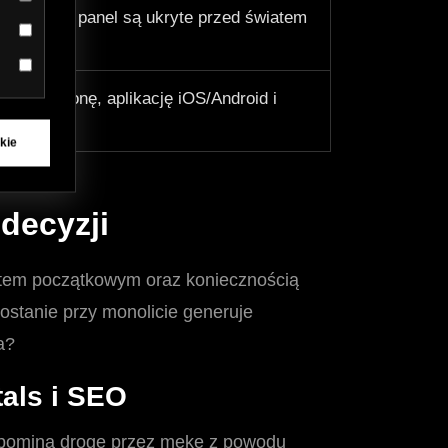
 danych i panel są ukryte przed światem
PI.
zasila stronę, aplikację iOS/Android i
kie
decyzji
sztem początkowym oraz koniecznością
ostanie przy monolicie generuje
a?
als i SEO
ypomina drogę przez mękę z powodu