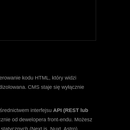
nerowanie kodu HTML, który widzi
odizolowana. CMS staje się wyłącznie
ośrednictwem interfejsu
API (REST lub
łącznie od dewelopera front-endu. Możesz
tatycznych (Next.js, Nuxt, Astro).