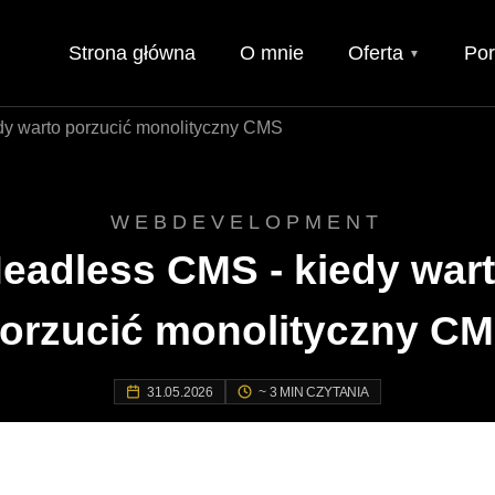
Strona główna
O mnie
Oferta
Por
▼
dy warto porzucić monolityczny CMS
WEBDEVELOPMENT
eadless CMS - kiedy war
orzucić monolityczny C
31.05.2026
~ 3 MIN CZYTANIA