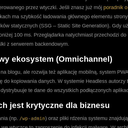
rowanego przez wtyczki. Jeśli znasz już mój
poradnik o
kach ma szybkość ładowania głównego elementu strony.
ików statycznych (SSG – Static Site Generation). Gdy 
niżej 100 ms. Przeglądarka natychmiast przechodzi do 
 walki z serwerem backendowym.
owy ekosystem (Omnichannel)
lko na blogu, ale rozwija też aplikację mobilną, system P
ię do kopiowania danych. W systemie Headless autorzy t
I dystrybuuje te dane do wszystkich podłączonych aplikac
h jest krytyczne dla biznesu
nia (np.
) oraz pliki rdzenia systemu znajdu
/wp-admin
we wtyczce to zaproszenie do infekcji malware. W archit