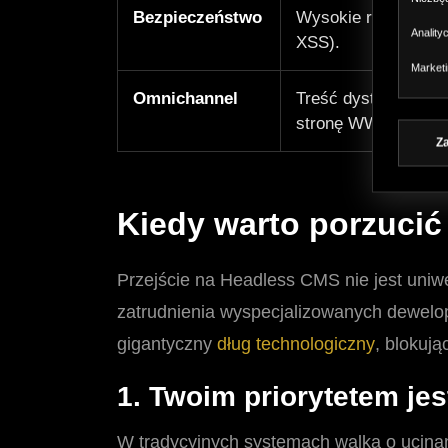
Bezpieczeństwo
Wysokie ryzyko (po
Anality
XSS).
Market
Omnichannel
Treść dystrybuowan
stronę WWW.
Z
Kiedy warto porzucić
Przejście na Headless CMS nie jest uni
zatrudnienia wyspecjalizowanych dewelope
gigantyczny
dług technologiczny
, blokują
1. Twoim priorytetem je
W tradycyjnych systemach walka o ucin