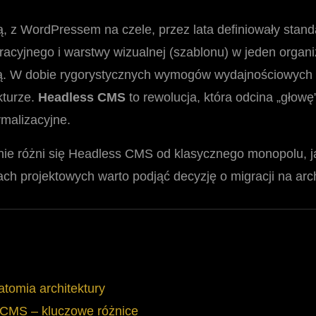
ą, z WordPressem na czele, przez lata definiowały stan
racyjnego i warstwy wizualnej (szablonu) w jeden orga
icą. W dobie rygorystycznych wymogów wydajnościowych i
kturze.
Headless CMS
to rewolucja, która odcina „głowę”
ymalizacyjne.
nie różni się Headless CMS od klasycznego monopolu, jak
ch projektowych warto podjąć decyzję o migracji na arc
tomia architektury
 CMS – kluczowe różnice