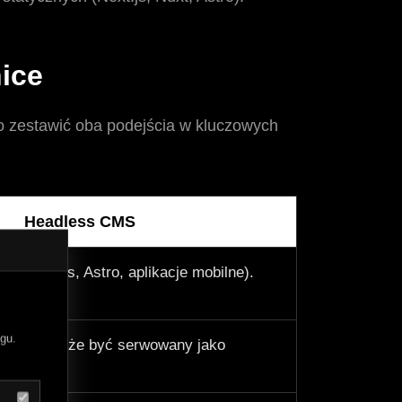
ice
rto zestawić oba podejścia w kluczowych
Headless CMS
s
ć (Next.js, Astro, aplikacje mobilne).
gu.
ont-end może być serwowany jako
ieci CDN.