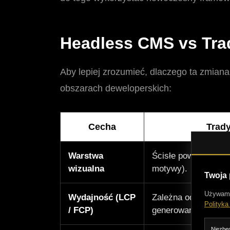
Headless CMS vs Tra
Aby lepiej zrozumieć, dlaczego ta zmiana 
obszarach deweloperskich:
Cecha
Trady
Warstwa
Ścisłe powiązanie z
wizualna
motywy).
Twoja
Używam c
Wydajność (LCP
Zależna od zapytań 
Polityka
/ FCP)
generowania stron "o
Niezbęd