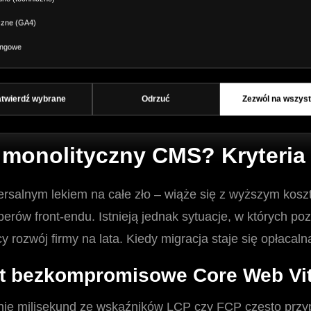
datność wtyczek na ataki SQL i
Ekstremalne. Baza
czne (GA4)
zewnętrznym za A
ingowe
a głównie na jedną dedykowaną
Jedna baza treści 
ekrany IoT.
atwierdź wybrane
Odrzuć
Zezwól na wszyst
 monolityczny CMS? Kryteria 
wersalnym lekiem na całe zło – wiąże się z wyższym ko
rów front-endu. Istnieją jednak sytuacje, w których poz
cy rozwój firmy na lata. Kiedy migracja staje się opłacaln
st bezkompromisowe Core Web Vit
anie milisekund ze wskaźników LCP czy FCP często prz