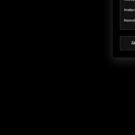
Anality
Market
Z