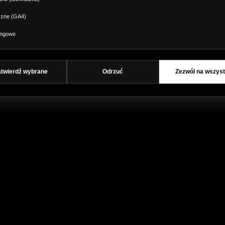
czne (GA4)
ingowe
atwierdź wybrane
Odrzuć
Zezwól na wszyst