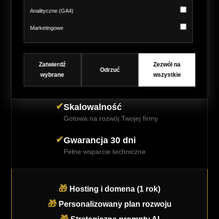
Idealna na każdym urządzeniu
Analityczne (GA4)
✔
Statystyki ruchu
Marketingowe
Pełny podgląd danych i ruchu
✔
Stabilność 100%
Zatwierdź
Zezwól na
Odrzuć
Bezpieczeństwo i pewność
wybrane
wszystkie
danych
✔
Skalowalność
Gotowa na rozwój Twojej firmy
✔
Gwarancja 30 dni
Pełne wsparcie techniczne
🎁
Hosting i domena (1 rok)
🎁
Personalizowany plan rozwoju
🎁