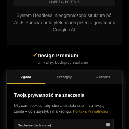
LIDERZY / PORTALE
System Headless, nieograniczona struktura pól
ACF. Budowa autorytetu marki przed algorytmami
Google i AI.
✔
Design Premium
Unikalny, budujący zaufanie
✔
Google & AI Ready
Zgoda
Szczegóły
O cookies
Gotowość do pozyskiwania
ruchu
Twoja prywatność ma znaczenie
✔
Błyskawiczna prędkość
Używam cookies, aby strona działała oraz – za Twoją
Perfekcyjne działanie na
zgodą – do statystyk i marketingu.
Polityka Prywatności
telefonach
✔
Niezbędne (techniczne)
Pełne RWD