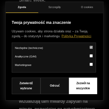
Smart! Week.
Cloudflare:
Za każdym razem, gdy
Zgoda
Szczegóły
O cookies
wchodzisz na duży polski sklep
Twoja prywatność ma znaczenie
internetowy, portal informacyjny czy
stronę banku, Twoje żądanie najczęściej
Używam cookies, aby strona działała oraz – za Twoją
zgodą – do statystyk i marketingu.
Polityka Prywatności
przechodzi przez serwery Cloudflare
(systemy anty-DDoS i sieci CDN).
Niezbędne (techniczne)
Inżynierowie Cloudflare otwarcie dzielą
Analityczne (GA4)
się swoimi doświadczeniami i
Marketingowe
architekturą – używają Grafany na
gigantyczną skalę do monitorowania
Zatwierdź
Zezwól na
wydajności brzegowych serwerów HTTP
Odrzuć
wybrane
wszystkie
(Edge Nodes). Dashboardy Grafany
wizualizują tam miliardy zapytań na