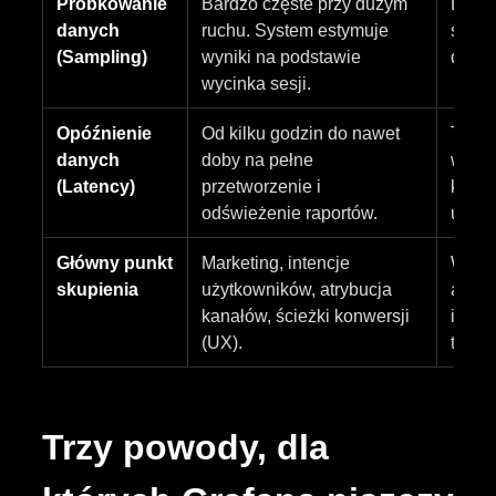
Próbkowanie
Bardzo częste przy dużym
Brak.
danych
ruchu. System estymuje
serwe
(Sampling)
wyniki na podstawie
dokła
wycinka sesji.
Opóźnienie
Od kilku godzin do nawet
Tryb 
danych
doby na pełne
wykre
(Latency)
przetworzenie i
kilka
odświeżenie raportów.
użytk
Główny punkt
Marketing, intencje
Wydaj
skupienia
użytkowników, atrybucja
aplika
kanałów, ścieżki konwersji
infras
(UX).
techn
Trzy powody, dla