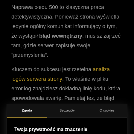
Naprawa błędu 500 to klasyczna praca
detektywistyczna. Ponieważ strona wyświetla
jedynie ogólny komunikat informujący o tym,
że wystąpił
błąd wewnętrzny
, musisz zajrzeć
tam, gdzie serwer zapisuje swoje
"przemyślenia".
Kluczem do sukcesu jest rzetelna
analiza
logów serwera strony
. To właśnie w pliku
error.log znajdziesz dokładną linię kodu, która
spowodowała awarię. Pamiętaj też, że błąd
500 często pojawia się w projektach, gdzie
Zgoda
Szczegóły
O cookies
występuje zjawisko
overengineeringu
–
nadmiar warstw abstrakcji i zbyt
Twoja prywatność ma znaczenie