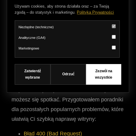
skomplikowana architektura sprawiają, że
Używam cookies, aby strona działała oraz – za Twoją
nawet mała zmiana w środowisku może
zgodą – do statystyk i marketingu.
Polityka Prywatności
doprowadzić do nieprzewidzianego błędu
Niezbędne (techniczne)
krytycznego całej aplikacji.
Analityczne (GA4)
Marketingowe
Sprawdź najczęściej
spotykane błędy HTTP
Zatwierdź
Zezwól na
Odrzuć
wybrane
wszystkie
Błąd 500 to tylko jeden z kodów, z którymi
możesz się spotkać. Przygotowałem poradniki
dla pozostałych popularnych problemów, które
ułatwią Ci szybką naprawę witryny:
Błąd 400 (Bad Request)