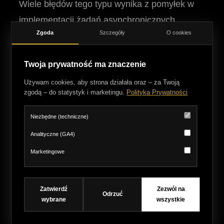
Wiele błędów tego typu wynika z pomyłek w
implementacji żądań asynchronicznych
Zgoda
Szczegóły
O cookies
(Fetch/Axios). Jeśli Twoja aplikacja generuje
nieoczekiwane zachowania, upewnij się, że
Twoja prywatność ma znaczenie
unikasz błędów JavaScript
przy deklarowaniu
Używam cookies, aby strona działała oraz – za Twoją
metod wewnątrz obiektów konfiguracyjnych
zgodą – do statystyk i marketingu.
Polityka Prywatności
zapytań. Najskuteczniejszą metodą na
znalezienie winowajcy jest
debugowanie
w
Niezbędne (techniczne)
narzędziach deweloperskich przeglądarki – w
Analityczne (GA4)
zakładce Network sprawdź nagłówek
w
Allow
Marketingowe
odpowiedzi serwera, który precyzyjnie
wskazuje, jakie metody są dopuszczalne dla
Zatwierdź
Zezwól na
Odrzuć
danego zasobu.
wybrane
wszystkie