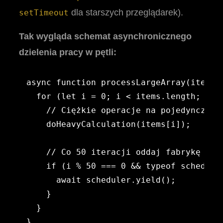
dla starszych przeglądarek).
setTimeout
Tak wygląda schemat asynchronicznego
dzielenia pracy w pętli:
async function processLargeArray(items) 
  for (let i = 0; i < items.length; i++)
    // Ciężkie operacje na pojedynczym e
    doHeavyCalculation(items[i]);

    // Co 50 iteracji oddaj fabrykę w rę
    if (i % 50 === 0 && typeof scheduler
      await scheduler.yield();

    }

  }
