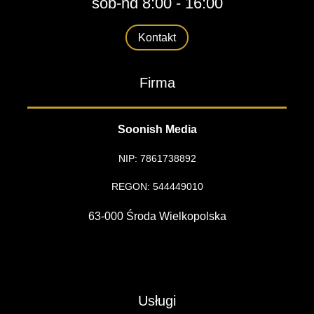
sob-nd 8:00 - 16:00
Kontakt
Firma
Soonish Media
NIP: 7861738892
REGON: 544449010
63-000 Środa Wielkopolska
Usługi