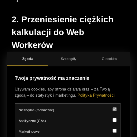
2. Przeniesienie ciężkich
kalkulacji do Web
Workerów
Skoro wątek główny powinien zajmować się
Zgoda
Szczegóły
O cookies
wyłącznie obsługą interfejsu i renderowaniem
Twoja prywatność ma znaczenie
(o czym pisałem szerzej analizując
działanie
strony internetowej w przeglądarce
), to
Używam cookies, aby strona działała oraz – za Twoją
zgodą – do statystyk i marketingu.
Polityka Prywatności
dlaczego mielibyśmy zmuszać go do
sortowania wielotysięcznych tablic JSON?
Niezbędne (techniczne)
Data crunching to idealne zadanie dla
Web
Analityczne (GA4)
Workerów
.
Marketingowe