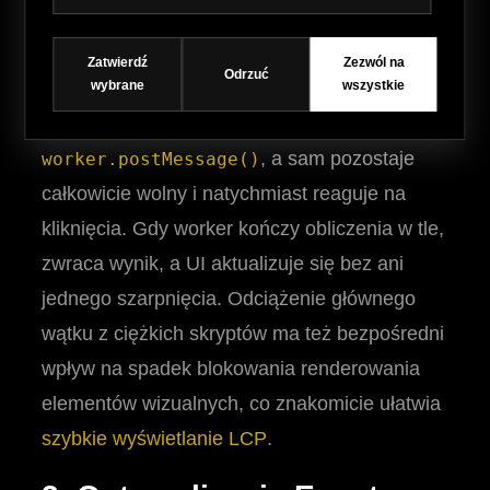
Wydzieliłem całą logikę odpowiedzialną za
filtrowanie i wyszukiwanie tekstowe do
Zatwierdź
Zezwól na
Odrzuć
wybrane
wszystkie
osobnego pliku workera. Teraz wątek główny
jedynie wysyła paczkę danych przez
, a sam pozostaje
worker.postMessage()
całkowicie wolny i natychmiast reaguje na
kliknięcia. Gdy worker kończy obliczenia w tle,
zwraca wynik, a UI aktualizuje się bez ani
jednego szarpnięcia. Odciążenie głównego
wątku z ciężkich skryptów ma też bezpośredni
wpływ na spadek blokowania renderowania
elementów wizualnych, co znakomicie ułatwia
szybkie wyświetlanie LCP
.