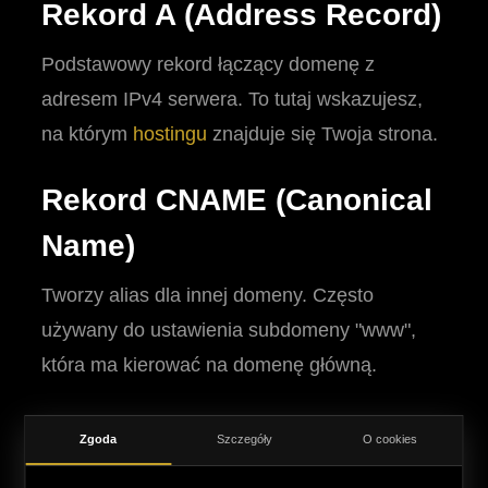
Rekord A (Address Record)
Podstawowy rekord łączący domenę z
adresem IPv4 serwera. To tutaj wskazujesz,
na którym
hostingu
znajduje się Twoja strona.
Rekord CNAME (Canonical
Name)
Tworzy alias dla innej domeny. Często
używany do ustawienia subdomeny "www",
która ma kierować na domenę główną.
Rekord MX (Mail Exchange)
Zgoda
Szczegóły
O cookies
Kluczowy dla działania e-maila. Wskazuje