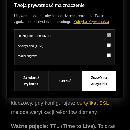
Twoja prywatność ma znaczenie
serwery pocztowe obsługujące Twoją domenę.
Błędny rekord MX oznacza brak
Używam cookies, aby strona działała oraz – za Twoją
zgodą – do statystyk i marketingu.
Polityka Prywatności
przychodzących wiadomości.
Niezbędne (techniczne)
Rekord TXT (Text Record)
Analityczne (GA4)
Wykorzystywany do weryfikacji własności
Marketingowe
domeny (np. w Google Search Console) oraz
do zabezpieczeń poczty (rekordy
SPF, DKIM,
Zatwierdź
Zezwól na
Odrzuć
DMARC
), które chronią przed podszywaniem
wybrane
wszystkie
się pod Twój adres. Wpis ten jest również
kluczowy, gdy konfigurujesz
certyfikat SSL
metodą weryfikacji rekordów domeny.
Ważne pojęcie: TTL (Time to Live)
. To czas