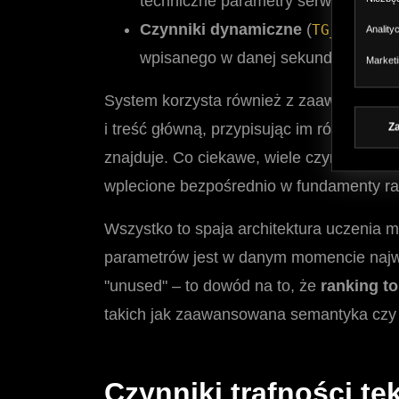
techniczne parametry serwera. To fu
Czynniki dynamiczne
(
TG_DYNAMI
Anality
wpisanego w danej sekundzie. To tut
Market
System korzysta również z zaawansowane
i treść główną, przypisując im różne pri
Z
znajduje. Co ciekawe, wiele czynników p
wplecione bezpośrednio w fundamenty ra
Wszystko to spaja architektura uczenia 
parametrów jest w danym momencie najwa
"unused" – to dowód na to, że
ranking t
takich jak zaawansowana semantyka czy a
Czynniki trafności te