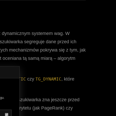
 lecz dynamicznym systemem wag. W
wyszukiwarka segreguje dane przed ich
 tych mechanizmów pokrywa się z tym, jak
st oceniana tą samą miarą – algorytm
s
ak
czy
, które
TG_STATIC
TG_DYNAMIC
gu.
, które wyszukiwarka zna jeszcze przed
niki autorytetu (jak PageRank) czy