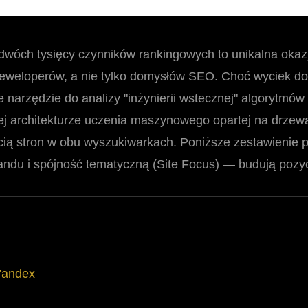
dwóch tysięcy czynników rankingowych to unikalna okazja
weloperów, a nie tylko domysłów SEO. Choć wyciek do
 narzędzie do analizy "inżynierii wstecznej" algorytmó
nej architekturze uczenia maszynowego opartej na drzew
ą stron w obu wyszukiwarkach. Poniższe zestawienie p
brandu i spójność tematyczną (Site Focus) — budują pozy
Yandex