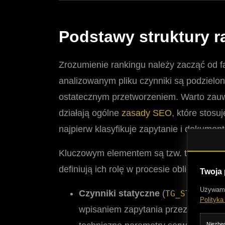
Podstawy struktury 
Zrozumienie rankingu należy zacząć od f
analizowanym pliku czynniki są podzielon
ostatecznym przetworzeniem. Warto zauwa
działają ogólne
zasady SEO
, które stosu
najpierw klasyfikuje zapytanie i dokumen
Kluczowym elementem są tzw. tagi (Tags
definiują ich rolę w procesie obliczeniow
Twoja
Używam c
Czynniki statyczne
(
) -
TG_STATIC
Polityka
wpisaniem zapytania przez użytkown
Niezbęd