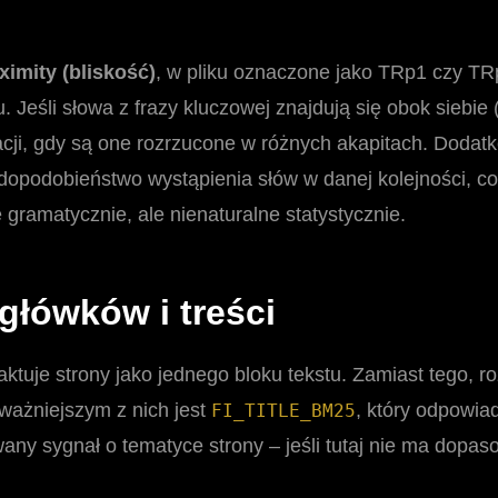
ximity (bliskość)
, w pliku oznaczone jako TRp1 czy TR
Jeśli słowa z frazy kluczowej znajdują się obok siebie 
acji, gdy są one rozrzucone w różnych akapitach. Dodat
dopodobieństwo wystąpienia słów w danej kolejności, c
gramatycznie, ale nienaturalne statystycznie.
główków i treści
tuje strony jako jednego bloku tekstu. Zamiast tego, roz
jważniejszym z nich jest
, który odpowia
FI_TITLE_BM25
wany sygnał o tematyce strony – jeśli tutaj nie ma dopas