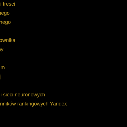
 treści
nego
znego
kownika
ny
pam
ji
i i sieci neuronowych
ynników rankingowych Yandex