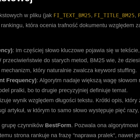
kstowych w pliku (jak
,
,
FI_TEXT_BM25
FI_TITLE_BM25
a rankingu, która ocenia trafność dokumentu względem za
ency)
: Im częściej słowo kluczowe pojawia się w tekści
 W przeciwieństwie do starych metod, BM25 wie, że dzie
o mechanizm, który naturalnie zwalcza keyword stuffing.
nt Frequency)
: Algorytm nadaje większą wagę słowom 
el pralki, bo to drugie precyzyjniej definiuje temat.
zuje wynik względem długości tekstu. Krótki opis, który
gi artykuł, w którym to samo słowo występuje pięć razy, 
 grupę czynników
BestForm
. Pozwala ona algorytmowi 
emu strona rankuje na frazę "naprawa pralek", nawet jeś