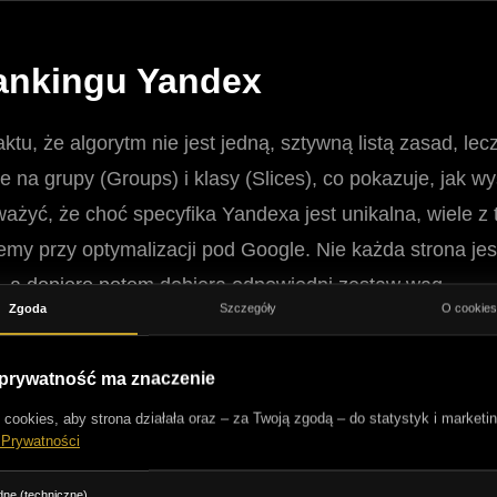
rankingu Yandex
aktu, że algorytm nie jest jedną, sztywną listą zasad,
e na grupy (Groups) i klasy (Slices), co pokazuje, jak 
żyć, że choć specyfika Yandexa jest unikalna, wiele z
jemy przy optymalizacji pod Google. Nie każda strona je
t, a dopiero potem dobiera odpowiedni zestaw wag.
Zgoda
Szczegóły
O cookie
). Każdy z
1922 czynników
posiada oznaczenia takie j
ym:
 prywatność ma znaczenie
ookies, aby strona działała oraz – za Twoją zgodą – do statystyk i marketin
 to "DNA" Twojej strony. Są to informacje o dokumentach
 Prywatności
ika. Znajdziemy tu dane o wieku domeny, bazowe wskaź
ne (techniczne)