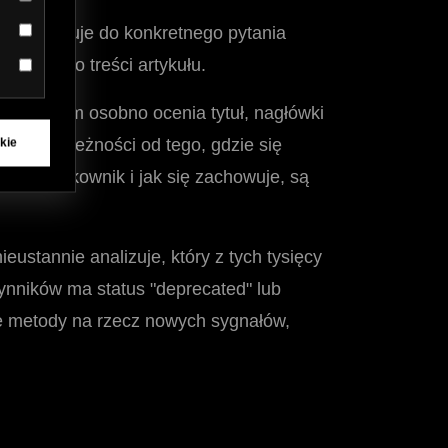
 treść pasuje do konkretnego pytania
wnika do treści artykułu.
algorytm osobno ocenia tytuł, nagłówki
agę w zależności od tego, gdzie się
kie
 jest użytkownik i jak się zachowuje, są
stannie analizuje, który z tych tysięcy
nników ma status "deprecated" lub
are metody na rzecz nowych sygnałów,